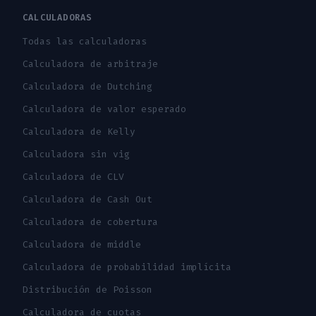
CALCULADORAS
Todas las calculadoras
Calculadora de arbitraje
Calculadora de Dutching
Calculadora de valor esperado
Calculadora de Kelly
Calculadora sin vig
Calculadora de CLV
Calculadora de Cash Out
Calculadora de cobertura
Calculadora de middle
Calculadora de probabilidad implícita
Distribución de Poisson
Calculadora de cuotas