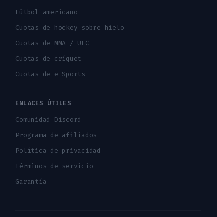
Fútbol americano
Cuotas de hockey sobre hielo
Cuotas de MMA / UFC
Cuotas de críquet
Cuotas de e-Sports
ENLACES ÚTILES
Comunidad Discord
Programa de afiliados
Política de privacidad
Términos de servicio
Garantía