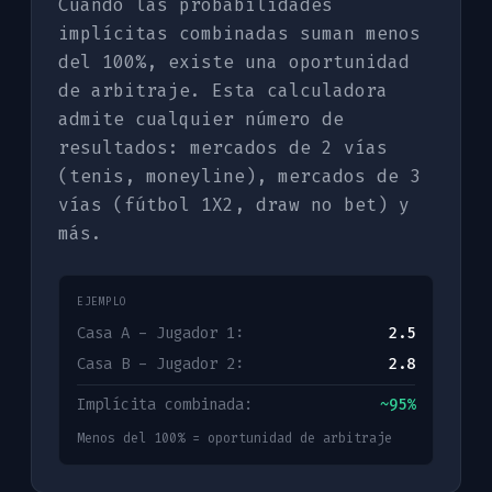
Cuando las probabilidades
implícitas combinadas suman menos
del 100%, existe una oportunidad
de arbitraje. Esta calculadora
admite cualquier número de
resultados: mercados de 2 vías
(tenis, moneyline), mercados de 3
vías (fútbol 1X2, draw no bet) y
más.
EJEMPLO
Casa A - Jugador 1:
2.5
Casa B - Jugador 2:
2.8
Implícita combinada:
~95%
Menos del 100% = oportunidad de arbitraje