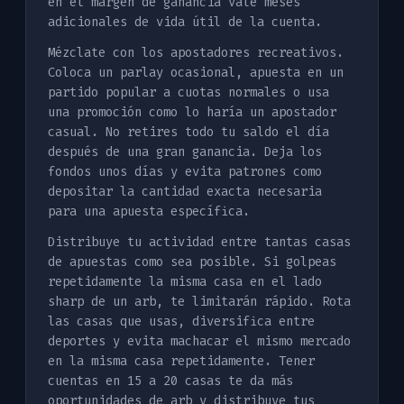
en el margen de ganancia vale meses
adicionales de vida útil de la cuenta.
Mézclate con los apostadores recreativos.
Coloca un parlay ocasional, apuesta en un
partido popular a cuotas normales o usa
una promoción como lo haría un apostador
casual. No retires todo tu saldo el día
después de una gran ganancia. Deja los
fondos unos días y evita patrones como
depositar la cantidad exacta necesaria
para una apuesta específica.
Distribuye tu actividad entre tantas casas
de apuestas como sea posible. Si golpeas
repetidamente la misma casa en el lado
sharp de un arb, te limitarán rápido. Rota
las casas que usas, diversifica entre
deportes y evita machacar el mismo mercado
en la misma casa repetidamente. Tener
cuentas en 15 a 20 casas te da más
oportunidades de arb y distribuye tus