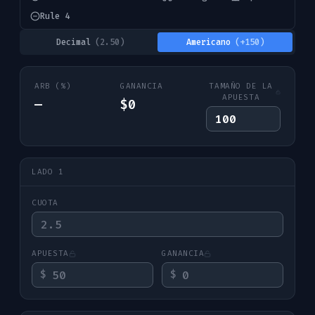
Rule 4
Decimal
(2.50)
Americano
(+150)
ARB (%)
GANANCIA
TAMAÑO DE LA
APUESTA
—
$0
LADO 1
CUOTA
APUESTA
GANANCIA
$
$