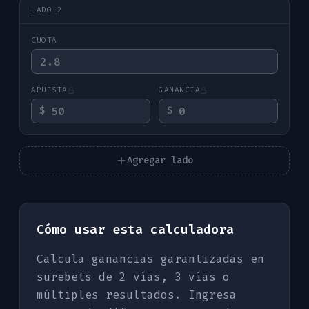
LADO 2
CUOTA
APUESTA
GANANCIA
$
$
Agregar lado
Cómo usar esta calculadora
Calcula ganancias garantizadas en
surebets de 2 vías, 3 vías o
múltiples resultados. Ingresa