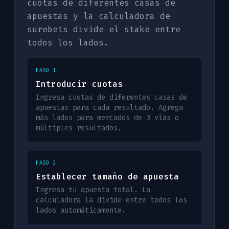
cuotas de diferentes casas de
apuestas y la calculadora de
surebets divide el stake entre
todos los lados.
PASO 1
Introducir cuotas
Ingresa cuotas de diferentes casas de
apuestas para cada resultado. Agrega
más lados para mercados de 3 vías o
múltiples resultados.
PASO 2
Establecer tamaño de apuesta
Ingresa tu apuesta total. La
calculadora la divide entre todos los
lados automáticamente.