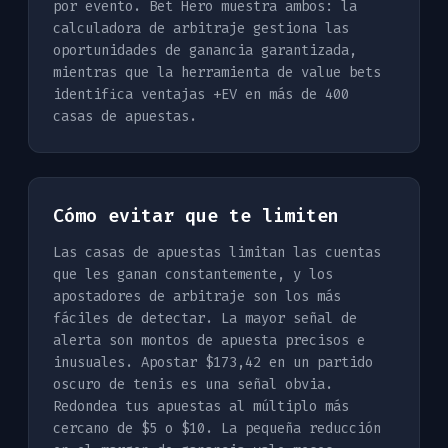
por evento. Bet Hero muestra ambos: la
calculadora de arbitraje gestiona las
oportunidades de ganancia garantizada,
mientras que la herramienta de value bets
identifica ventajas +EV en más de 400
casas de apuestas.
Cómo evitar que te limiten
Las casas de apuestas limitan las cuentas
que les ganan constantemente, y los
apostadores de arbitraje son los más
fáciles de detectar. La mayor señal de
alerta son montos de apuesta precisos e
inusuales. Apostar $173,42 en un partido
oscuro de tenis es una señal obvia.
Redondea tus apuestas al múltiplo más
cercano de $5 o $10. La pequeña reducción