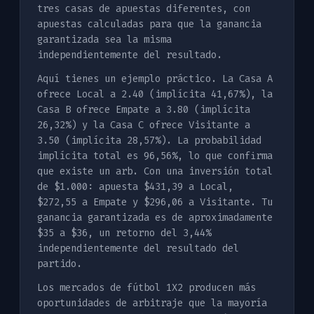
tres casas de apuestas diferentes, con
apuestas calculadas para que la ganancia
garantizada sea la misma
independientemente del resultado.
Aquí tienes un ejemplo práctico. La Casa A
ofrece Local a 2.40 (implícita 41,67%), la
Casa B ofrece Empate a 3.80 (implícita
26,32%) y la Casa C ofrece Visitante a
3.50 (implícita 28,57%). La probabilidad
implícita total es 96,56%, lo que confirma
que existe un arb. Con una inversión total
de $1.000: apuesta $431,39 a Local,
$272,55 a Empate y $296,06 a Visitante. Tu
ganancia garantizada es de aproximadamente
$35 a $36, un retorno del 3,44%
independientemente del resultado del
partido.
Los mercados de fútbol 1X2 producen más
oportunidades de arbitraje que la mayoría