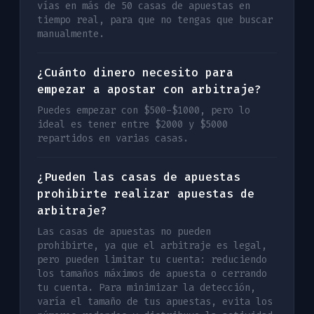
vías en más de 50 casas de apuestas en
tiempo real, para que no tengas que buscar
manualmente.
¿Cuánto dinero necesito para
empezar a apostar con arbitraje?
Puedes empezar con $500-$1000, pero lo
ideal es tener entre $2000 y $5000
repartidos en varias casas.
¿Pueden las casas de apuestas
prohibirte realizar apuestas de
arbitraje?
Las casas de apuestas no pueden
prohibirte, ya que el arbitraje es legal,
pero pueden limitar tu cuenta: reduciendo
los tamaños máximos de apuesta o cerrando
tu cuenta. Para minimizar la detección,
varía el tamaño de tus apuestas, evita los