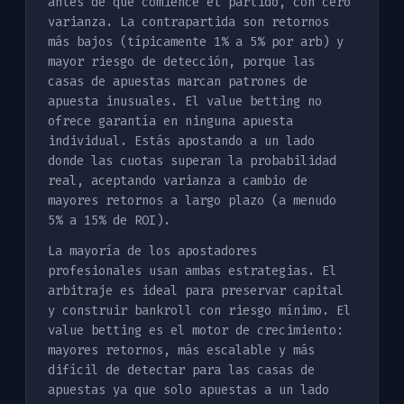
antes de que comience el partido, con cero
varianza. La contrapartida son retornos
más bajos (típicamente 1% a 5% por arb) y
mayor riesgo de detección, porque las
casas de apuestas marcan patrones de
apuesta inusuales. El value betting no
ofrece garantía en ninguna apuesta
individual. Estás apostando a un lado
donde las cuotas superan la probabilidad
real, aceptando varianza a cambio de
mayores retornos a largo plazo (a menudo
5% a 15% de ROI).
La mayoría de los apostadores
profesionales usan ambas estrategias. El
arbitraje es ideal para preservar capital
y construir bankroll con riesgo mínimo. El
value betting es el motor de crecimiento:
mayores retornos, más escalable y más
difícil de detectar para las casas de
apuestas ya que solo apuestas a un lado