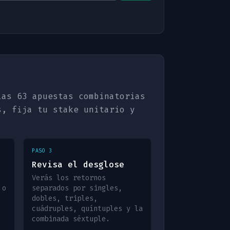
las 63 apuestas combinatorias
s, fija tu stake unitario y
.
PASO 3
Revisa el desglose
Verás los retornos
 o
separados por singles,
dobles, triples,
cuádruples, quíntuples y la
combinada séxtuple.