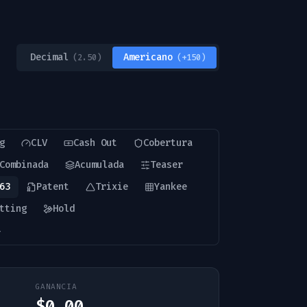
Decimal
Americano
(2.50)
(+150)
g
CLV
Cash Out
Cobertura
Combinada
Acumulada
Teaser
63
Patent
Trixie
Yankee
tting
Hold
4
GANANCIA
$
0.00