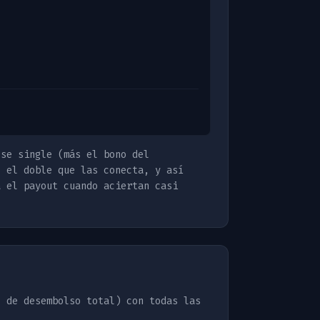
ese single (más el bono del
s el doble que las conecta, y así
a el payout cuando aciertan casi
s de desembolso total) con todas las