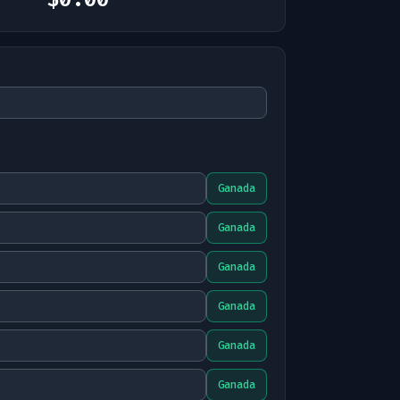
Ganada
Ganada
Ganada
Ganada
Ganada
Ganada