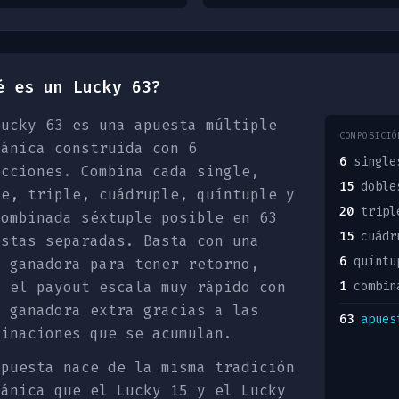
é es un Lucky 63?
Lucky 63 es una apuesta múltiple
COMPOSICIÓ
tánica construida con 6
6
single
ecciones. Combina cada single,
15
doble
le, triple, cuádruple, quíntuple y
20
tripl
combinada séxtuple posible en 63
15
cuádr
estas separadas. Basta con una
6
quíntu
a ganadora para tener retorno,
o el payout escala muy rápido con
1
combin
a ganadora extra gracias a las
63
apues
binaciones que se acumulan.
apuesta nace de la misma tradición
tánica que el Lucky 15 y el Lucky