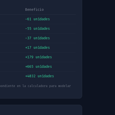
Beneficio
-61 unidades
-55 unidades
-37 unidades
+17 unidades
+179 unidades
+665 unidades
+4032 unidades
pondiente en la calculadora para modelar