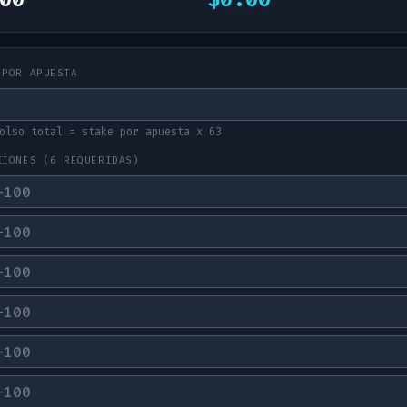
 POR APUESTA
olso total = stake por apuesta x 63
CIONES (6 REQUERIDAS)