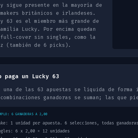
 y sigue presente en la mayoría de
kmakers británicos e irlandeses.
ky 63 es el miembro más grande de
familia Lucky. Por encima quedan
 full-cover sin singles, como la
nz (también de 6 picks).
o paga un Lucky 63
a una de las 63 apuestas se liquida de forma 
 combinaciones ganadoras se suman; las que pi
MPLO: 6 GANADORAS A 2,00
ake: 1 unidad por apuesta. 6 selecciones, todas ganadora
ngles: 6 x 2,00 = 12 unidades