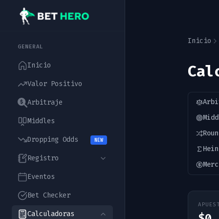
Inicio
GENERAL
Inicio
Cal
Valor Positivo
Arbi
Arbitraje
Midd
Middles
Roun
Dropping Odds
NEW
Hein
Registro
Merc
Eventos
Apuestas
Transacciones
Bet Checker
APUES
Calculadoras
$
0.