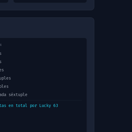
N
s
s
es
uples
ples
ada séxtuple
tas en total por Lucky 63