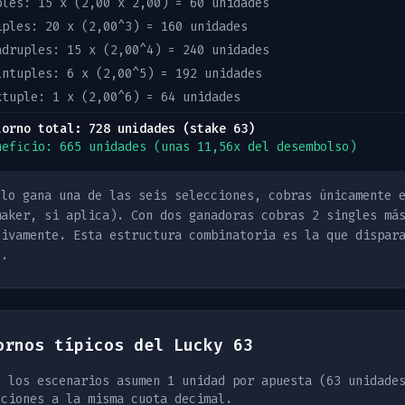
bles: 15 x (2,00 x 2,00) = 60 unidades
iples: 20 x (2,00^3) = 160 unidades
ádruples: 15 x (2,00^4) = 240 unidades
íntuples: 6 x (2,00^5) = 192 unidades
xtuple: 1 x (2,00^6) = 64 unidades
torno total: 728 unidades (stake 63)
neficio: 665 unidades (unas 11,56x del desembolso)
olo gana una de las seis selecciones, cobras únicamente 
maker, si aplica). Con dos ganadoras cobras 2 singles má
sivamente. Esta estructura combinatoria es la que dispar
s.
ornos típicos del Lucky 63
s los escenarios asumen 1 unidad por apuesta (63 unidade
cciones a la misma cuota decimal.