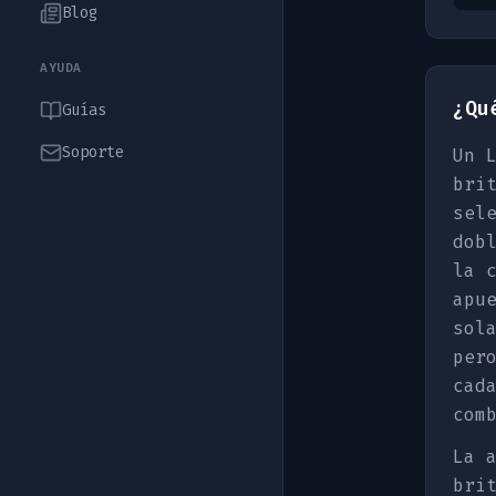
Blog
Goliath
AYUDA
Free Bet
¿Qu
Guías
Matched Betting
Soporte
Hold
Un 
bri
Mercados de Predicción
sel
Exchanges
dob
la 
Impuestos
apu
Rule 4
sol
per
cad
com
La 
bri