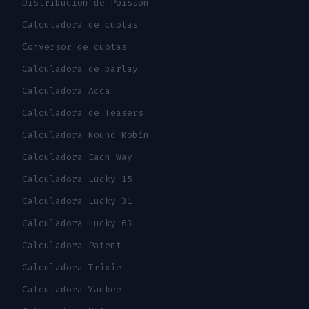
Distribución de Poisson
Calculadora de cuotas
Conversor de cuotas
Calculadora de parlay
Calculadora Acca
Calculadora de Teasers
Calculadora Round Robin
Calculadora Each-Way
Calculadora Lucky 15
Calculadora Lucky 31
Calculadora Lucky 63
Calculadora Patent
Calculadora Trixie
Calculadora Yankee