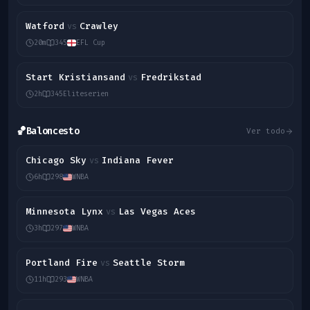
Watford
Crawley
vs
20m
345
EFL Cup
Start Kristiansand
Fredrikstad
vs
2h
345
Eliteserien
🏀
Baloncesto
Ver todo
Chicago Sky
Indiana Fever
vs
6h
298
WNBA
Minnesota Lynx
Las Vegas Aces
vs
3h
297
WNBA
Portland Fire
Seattle Storm
vs
11h
293
WNBA