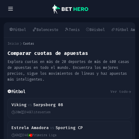
⚽
🏀
🎾
⚾
🏈
Fútbol
Baloncesto
Tenis
Béisbol
Fútbol Ame
Inicio
Cuotas
Comparar cuotas de apuestas
Explora cuotas en más de 20 deportes de más de 400 casas
de apuestas en todo el mundo. Encuentra los mejores
precios, sigue los movimientos de líneas y haz apuestas
más inteligentes.
⚽
Fútbol
Ver todo
Viking
Sarpsborg 08
vs
20m
346
Eliteserien
Estrela Amadora
Sporting CP
vs
6h
346
Primeira Liga