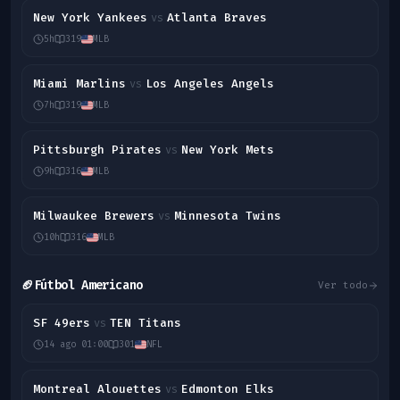
New York Yankees
Atlanta Braves
vs
5h
319
MLB
Miami Marlins
Los Angeles Angels
vs
7h
319
MLB
Pittsburgh Pirates
New York Mets
vs
9h
316
MLB
Milwaukee Brewers
Minnesota Twins
vs
10h
316
MLB
🏈
Fútbol Americano
Ver todo
SF 49ers
TEN Titans
vs
14 ago 01:00
301
NFL
Montreal Alouettes
Edmonton Elks
vs