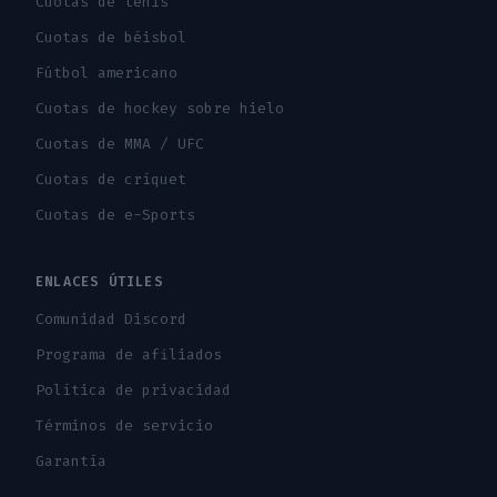
Cuotas de tenis
Cuotas de béisbol
Fútbol americano
Cuotas de hockey sobre hielo
Cuotas de MMA / UFC
Cuotas de críquet
Cuotas de e-Sports
ENLACES ÚTILES
Comunidad Discord
Programa de afiliados
Política de privacidad
Términos de servicio
Garantía