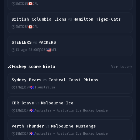
5h
288
CFL
British Columbia Lions
Hamilton Tiger-Cats
vs
9h
284
CFL
STEELERS
PACKERS
vs
13 ago 23:00
259
NFL
🏒
Hockey sobre hielo
Ver todo
Sydney Bears
Central Coast Rhinos
vs
17h
194
1.Australia
CBR Brave
Melbourne Ice
vs
13h
179
Australia - Australia Ice Hockey League
Perth Thunder
Melbourne Mustangs
vs
18h
176
Australia - Australia Ice Hockey League