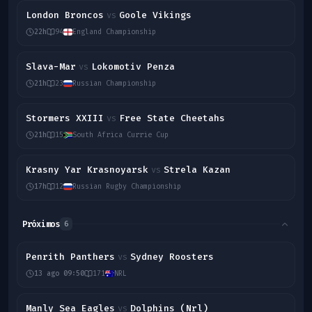
London Broncos
Goole Vikings
vs
22h
94
England Championship
Slava-Mar
Lokomotiv Penza
vs
21h
23
Russian Championship
Stormers XXIII
Free State Cheetahs
vs
21h
15
South Africa Currie Cup
Krasny Yar Krasnoyarsk
Strela Kazan
vs
17h
12
Russian Rugby Championship
Próximos
6
Penrith Panthers
Sydney Roosters
vs
13 ago 09:50
171
NRL
Manly Sea Eagles
Dolphins (Nrl)
vs