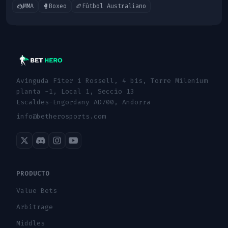
🤼
MMA
🥊
Boxeo
🏉
Fútbol Australiano
Avinguda Fiter i Rossell, 4 bis, Torre Milenium
planta -1, Local 1, Seccio 13
Escaldes-Engordany AD700, Andorra
info@betherosports.com
PRODUCTO
Value Bets
Arbitrage
Middles