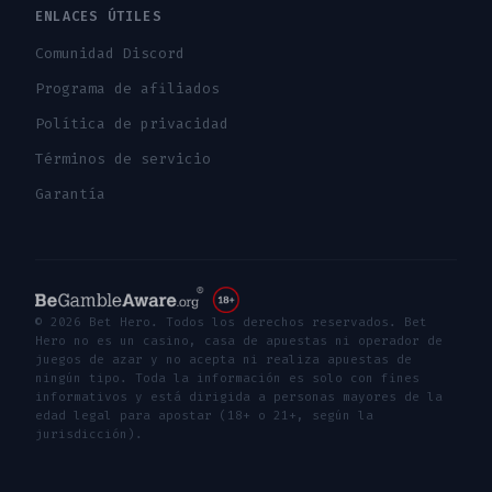
ENLACES ÚTILES
Comunidad Discord
Programa de afiliados
Política de privacidad
Términos de servicio
Garantía
© 2026 Bet Hero. Todos los derechos reservados. Bet
Hero no es un casino, casa de apuestas ni operador de
juegos de azar y no acepta ni realiza apuestas de
ningún tipo. Toda la información es solo con fines
informativos y está dirigida a personas mayores de la
edad legal para apostar (18+ o 21+, según la
jurisdicción).