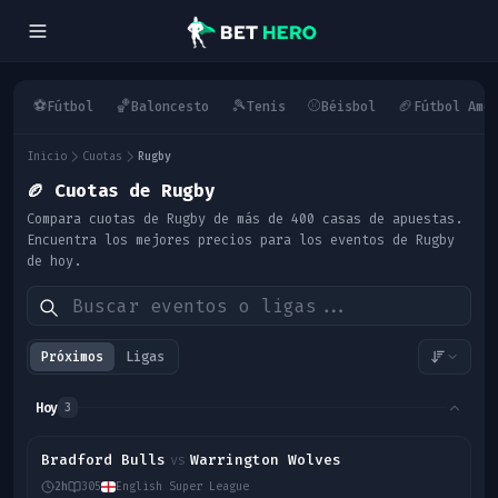
⚽
🏀
🎾
⚾
🏈
Fútbol
Baloncesto
Tenis
Béisbol
Fútbol Ame
Inicio
Cuotas
Rugby
🏉
Cuotas de Rugby
Compara cuotas de Rugby de más de 400 casas de apuestas.
Encuentra los mejores precios para los eventos de Rugby
de hoy.
Próximos
Ligas
Hoy
3
Bradford Bulls
Warrington Wolves
vs
2h
305
English Super League