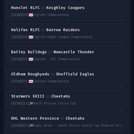
Hunslet RLFC
Keighley Cougars
vs
22h
162
England Championship
Halifax RLFC
Barrow Raiders
vs
22h
162
English Rugby League Championship
Batley Bulldogs
Newcastle Thunder
vs
22h
152
England - RFL Championship
Oldham Roughyeds
Sheffield Eagles
vs
22h
133
England Championship
Stormers XXIII
Cheetahs
vs
21h
131
South African Currie Cup
DHL Western Province
Cheetahs
vs
21h
115
Rugby Union - South Africa Currie Cup Premier Division