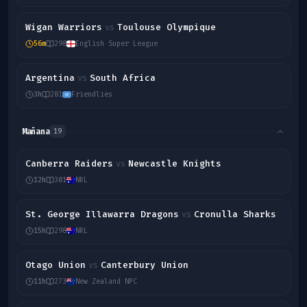
Wigan Warriors
Toulouse Olympique
vs
56m
298
English Super League
Argentina
South Africa
vs
3h
281
Friendlies
Mañana
19
Canberra Raiders
Newcastle Knights
vs
12h
301
NRL
St. George Illawarra Dragons
Cronulla Sharks
vs
15h
298
NRL
Otago Union
Canterbury Union
vs
11h
273
New Zealand NPC