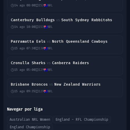
14 ago 08:00
152
NRL
Canterbury Bulldogs
South Sydney Rabbitohs
vs
14 ago 10:00
151
NRL
Parramatta Eels
North Queensland Cowboys
vs
15 ago 07:30
130
NRL
Cronulla Sharks
Canberra Raiders
vs
15 ago 05:00
129
NRL
Brisbane Broncos
New Zealand Warriors
vs
15 ago 09:35
129
NRL
Navegar por liga
Australian NRL Women
England - RFL Championship
England Championship