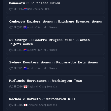
Manawatu
Southland Union
vs
14h
269
New Zealand NPC
Canberra Raiders Women
Brisbane Broncos Women
vs
10h
222
Australian NRL Women
St George Illawarra Dragons Women
Wests
vs
Tigers Women
12h
218
Australian NRL Women
Sydney Roosters Women
Parramatta Eels Women
vs
17h
218
Australian NRL Women
Midlands Hurricanes
Workington Town
vs
21h
163
England Championship
Rochdale Hornets
Whitehaven RLFC
vs
22h
162
England Championship