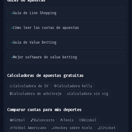
Guías de apuestas
→
Guía de Line Shopping
→
Cómo leer las cuotas de apuestas
→
Guía de Value Betting
→
Mejor software de value betting
Calculadoras de apuestas gratuitas
📈
Calculadora de EV
🎯
Calculadora Kelly
🔒
Calculadora de arbitraje
⚖️
Calculadora sin vig
Comparar cuotas para más deportes
⚽
Fútbol
🏀
Baloncesto
🎾
Tenis
⚾
Béisbol
🏈
Fútbol Americano
🏒
Hockey sobre hielo
🏏
Cricket