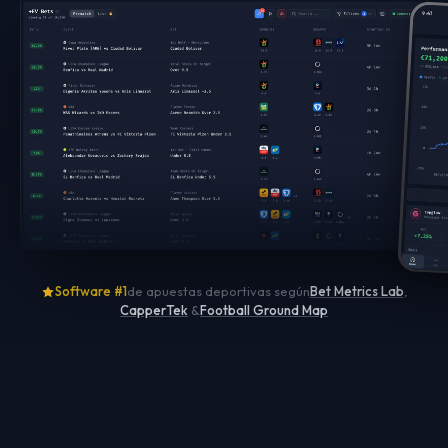
9:41
Software #1
de apuestas deportivas según
Bet Metrics Lab
,
CapperTek
&
Football Ground Map