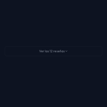
Ver las 12 reseñas