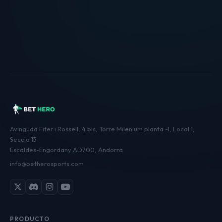
Avinguda Fiter i Rossell, 4 bis, Torre Milenium planta -1, Local 1,
Seccio 13
Escaldes-Engordany AD700, Andorra
info@betherosports.com
PRODUCTO