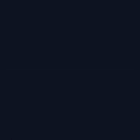
Ver las 430 casas de apuestas