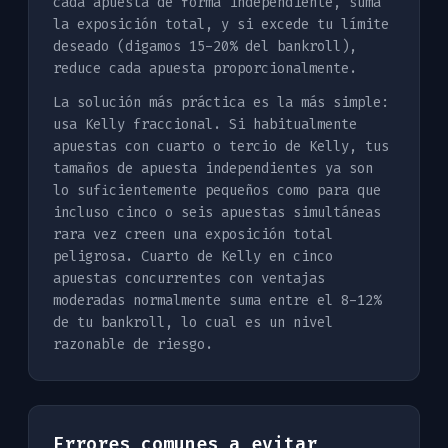
cada apuesta de forma independiente, suma
la exposición total, y si excede tu límite
deseado (digamos 15-20% del bankroll),
reduce cada apuesta proporcionalmente.
La solución más práctica es la más simple:
usa Kelly fraccional. Si habitualmente
apuestas con cuarto o tercio de Kelly, tus
tamaños de apuesta independientes ya son
lo suficientemente pequeños como para que
incluso cinco o seis apuestas simultáneas
rara vez creen una exposición total
peligrosa. Cuarto de Kelly en cinco
apuestas concurrentes con ventajas
moderadas normalmente suma entre el 8-12%
de tu bankroll, lo cual es un nivel
razonable de riesgo.
Errores comunes a evitar