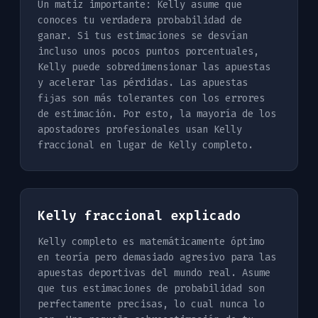
Un matiz importante: Kelly asume que
conoces tu verdadera probabilidad de
ganar. Si tus estimaciones se desvían
incluso unos pocos puntos porcentuales,
Kelly puede sobredimensionar las apuestas
y acelerar las pérdidas. Las apuestas
fijas son más tolerantes con los errores
de estimación. Por esto, la mayoría de los
apostadores profesionales usan Kelly
fraccional en lugar de Kelly completo.
Kelly fraccional explicado
Kelly completo es matemáticamente óptimo
en teoría pero demasiado agresivo para las
apuestas deportivas del mundo real. Asume
que tus estimaciones de probabilidad son
perfectamente precisas, lo cual nunca lo