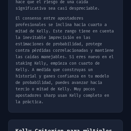
hace que el riesgo de una caída
significativa sea casi despreciable.
El consenso entre apostadores
profesionales se inclina hacia cuarto a
mitad de Kelly. Este rango tiene en cuenta
la inevitable imprecisión en las
estimaciones de probabilidad, protege
contra pérdidas correlacionadas y mantiene
las caídas manejables. Si eres nuevo en el
staking Kelly, empieza con cuarto de
Kelly. A medida que construyas un
historial y ganes confianza en tu modelo
de probabilidad, puedes avanzar hacia
tercio o mitad de Kelly. Muy pocos
apostadores sharp usan Kelly completo en
la práctica.