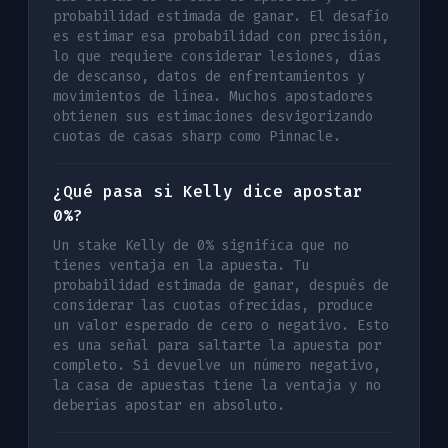
probabilidad estimada de ganar. El desafío
es estimar esa probabilidad con precisión,
lo que requiere considerar lesiones, días
de descanso, datos de enfrentamientos y
movimientos de línea. Muchos apostadores
obtienen sus estimaciones desvigorizando
cuotas de casas sharp como Pinnacle.
¿Qué pasa si Kelly dice apostar
0%?
Un stake Kelly de 0% significa que no
tienes ventaja en la apuesta. Tu
probabilidad estimada de ganar, después de
considerar las cuotas ofrecidas, produce
un valor esperado de cero o negativo. Esto
es una señal para saltarte la apuesta por
completo. Si devuelve un número negativo,
la casa de apuestas tiene la ventaja y no
deberías apostar en absoluto.