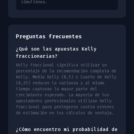
simultánea.
Preguntas frecuentes
¿Qué son las apuestas Kelly
fraccionarias?
Kelly fraccional significa utilizar un
porcentaje de la recomendación completa de
Kelly. Media Kelly (0,5) o Cuarto de Kelly
(0,25) reducen la varianza y al mismo
tiempo capturan la mayor parte del
crecimiento esperado. La mayoría de los
apostadores profesionales utilizan Kelly
fraccional para protegerse contra errores
de estimación en tus cálculos de ventaja.
¿Cómo encuentro mi probabilidad de