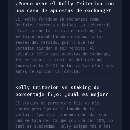
¿Puedo usar el Kelly Criterion con
una casa de apuestas de exchange?
Sí. Kelly funciona en exchanges como
Betfair, Smarkets o BetDaq. La diferencia
clave es que las cuotas de exchange ya
reflejan probabilidades cercanas a las
reales del mercado, por lo que las
ventajas tienden a ser menores. Al
calcular Kelly para apuestas de exchange,
ten en cuenta la comisión del exchange
(normalmente 2-5%) en tus cuotas efectivas
antes de aplicar la fórmula.
Kelly Criterion vs staking de
porcentaje fijo: ¿cuál es mejor?
El staking de porcentaje fijo es más
simple pero ignora el tamaño de la
ventaja. Apuestas la misma cantidad con
una ventaja del 1% que con una del 10%, lo
cual es subóptimo. Kelly asigna más a las