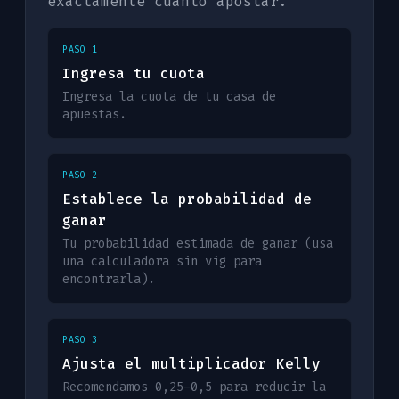
exactamente cuánto apostar.
PASO 1
Ingresa tu cuota
Ingresa la cuota de tu casa de
apuestas.
PASO 2
Establece la probabilidad de
ganar
Tu probabilidad estimada de ganar (usa
una calculadora sin vig para
encontrarla).
PASO 3
Ajusta el multiplicador Kelly
Recomendamos 0,25-0,5 para reducir la