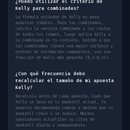
¿Puedo utilizar el criterio de
Kelly para combinadas?
La fórmula estándar de Kelly es para
apuestas simples. Para las combinadas,
calcula la ventaja combinada y las cuotas
de todos los tramos, luego aplica Kelly a
la combinada en tu conjunto. Debido a que
las combinadas tienen una mayor varianza y
errores de estimación compuestos, usa una
fracción de Kelly más pequeña (0,1-0,25).
¿Con qué frecuencia debo
recalcular el tamaño de mi apuesta
Kelly?
Recalcula antes de cada apuesta. Dado que
Kelly se basa en tu bankroll actual, tu
apuesta recomendada cambia a medida que tu
bankroll crece o se reduce. Muchos
apostadores actualizan su cifra de
bankroll diaria o semanalmente.