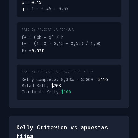
p
=
0.45
q
=
1 - 0.45 = 0.55
PASO 2: APLICAR LA FÓRMULA
f* = (pb - q) / b
f* = (1,50 × 0,45 - 0,55) / 1,50
f* =
8.33%
PASO 3: APLICAR LA FRACCIÓN DE KELLY
Kelly completo: 8,33% × $5000 =
$416
Mitad Kelly:
$208
Cuarto de Kelly:
$104
Kelly Criterion vs apuestas
fijas