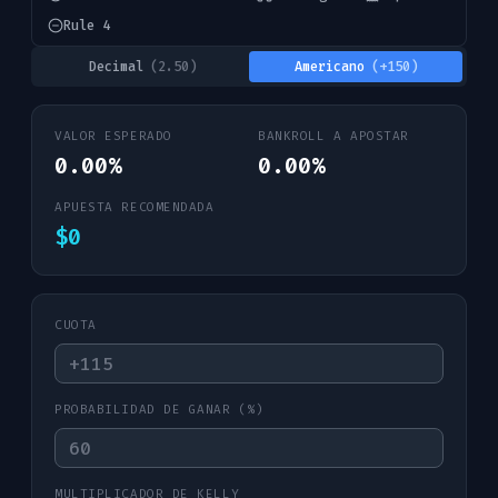
Rule 4
Decimal
(2.50)
Americano
(+150)
VALOR ESPERADO
BANKROLL A APOSTAR
0.00
%
0.00
%
APUESTA RECOMENDADA
$
0
CUOTA
PROBABILIDAD DE GANAR (%)
MULTIPLICADOR DE KELLY