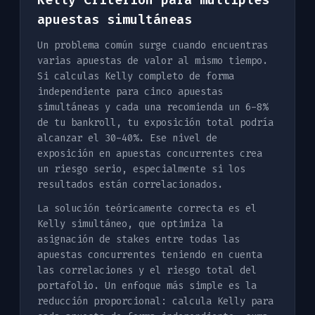
Kelly Criterion para múltiples
apuestas simultáneas
Un problema común surge cuando encuentras
varias apuestas de valor al mismo tiempo.
Si calculas Kelly completo de forma
independiente para cinco apuestas
simultáneas y cada una recomienda un 6-8%
de tu bankroll, tu exposición total podría
alcanzar el 30-40%. Ese nivel de
exposición en apuestas concurrentes crea
un riesgo serio, especialmente si los
resultados están correlacionados.
La solución teóricamente correcta es el
Kelly simultáneo, que optimiza la
asignación de stakes entre todas las
apuestas concurrentes teniendo en cuenta
las correlaciones y el riesgo total del
portafolio. Un enfoque más simple es la
reducción proporcional: calcula Kelly para