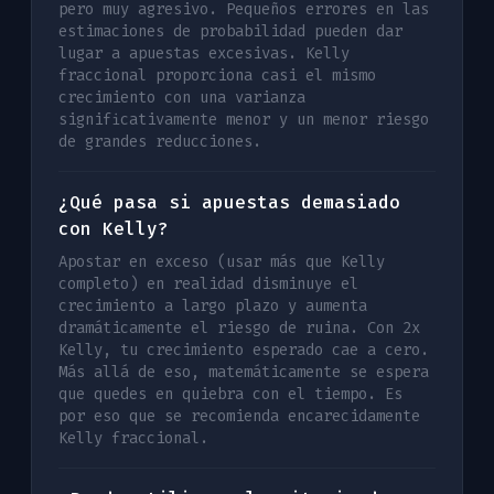
pero muy agresivo. Pequeños errores en las
estimaciones de probabilidad pueden dar
lugar a apuestas excesivas. Kelly
fraccional proporciona casi el mismo
crecimiento con una varianza
significativamente menor y un menor riesgo
de grandes reducciones.
¿Qué pasa si apuestas demasiado
con Kelly?
Apostar en exceso (usar más que Kelly
completo) en realidad disminuye el
crecimiento a largo plazo y aumenta
dramáticamente el riesgo de ruina. Con 2x
Kelly, tu crecimiento esperado cae a cero.
Más allá de eso, matemáticamente se espera
que quedes en quiebra con el tiempo. Es
por eso que se recomienda encarecidamente
Kelly fraccional.