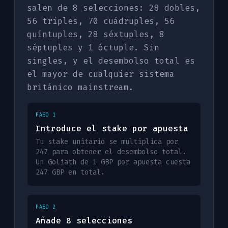
salen de 8 selecciones: 28 dobles,
56 triples, 70 cuádruples, 56
quíntuples, 28 séxtuples, 8
séptuples y 1 óctuple. Sin
singles, y el desembolso total es
el mayor de cualquier sistema
británico mainstream.
PASO 1
Introduce el stake por apuesta
Tu stake unitario se multiplica por
247 para obtener el desembolso total.
Un Goliath de 1 GBP por apuesta cuesta
247 GBP en total.
PASO 2
Añade 8 selecciones