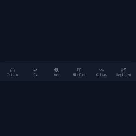
Inicio
+EV
Arb
Middles
Caídas
Registro
Related Articles
What Is a Parlay Bet? How Parlays
Work, Payouts & Strategy