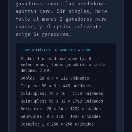
ganadoras suman; las perdedoras
aportan cero. Sin singles, hace
falta al menos 2 ganadores para
cobrar, y el upside relevante
exige 6+ ganadores.
EJEMPLO PRÁCTICO: 8 GANADORES A 2.00
Stake: 1 unidad por apuesta. 8
selecciones, todas ganadoras a cuota
decimal 2.00.
Dobles: 28 x 4 = 112 unidades
Triples: 56 x 8 = 448 unidades
Cuádruples: 70 x 16 = 1120 unidades
Quíntuples: 56 x 32 = 1792 unidades
Séxtuples: 28 x 64 = 1792 unidades
Séptuples: 8 x 128 = 1024 unidades
Óctuple: 1 x 256 = 256 unidades