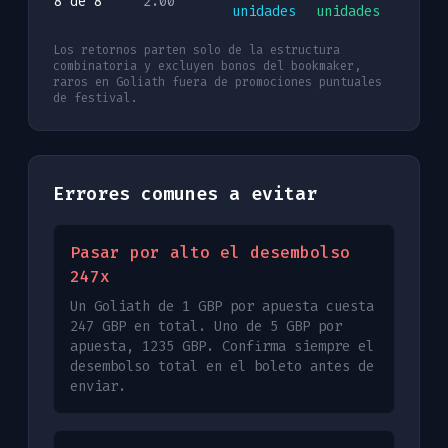
8 de 8
2.00
unidades
unidades
Los retornos parten solo de la estructura
combinatoria y excluyen bonos del bookmaker,
raros en Goliath fuera de promociones puntuales
de festival.
Errores comunes a evitar
Pasar por alto el desembolso
247x
Un Goliath de 1 GBP por apuesta cuesta
247 GBP en total. Uno de 5 GBP por
apuesta, 1235 GBP. Confirma siempre el
desembolso total en el boleto antes de
enviar.