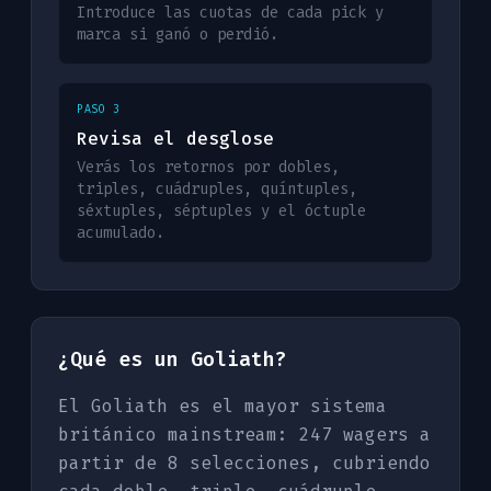
Introduce las cuotas de cada pick y
marca si ganó o perdió.
PASO 3
Revisa el desglose
Verás los retornos por dobles,
triples, cuádruples, quíntuples,
séxtuples, séptuples y el óctuple
acumulado.
¿Qué es un Goliath?
El Goliath es el mayor sistema
británico mainstream: 247 wagers a
partir de 8 selecciones, cubriendo