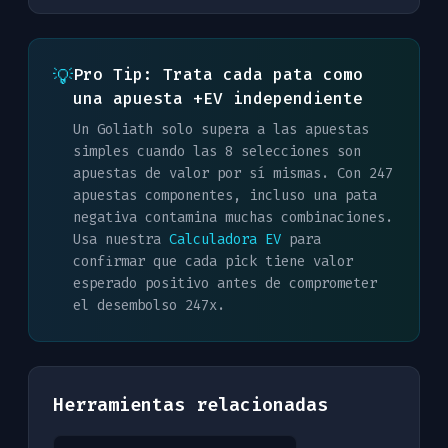
💡
Pro Tip: Trata cada pata como
una apuesta +EV independiente
Un Goliath solo supera a las apuestas
simples cuando las 8 selecciones son
apuestas de valor por sí mismas. Con 247
apuestas componentes, incluso una pata
negativa contamina muchas combinaciones.
Usa nuestra
Calculadora EV
para
confirmar que cada pick tiene valor
esperado positivo antes de comprometer
el desembolso 247x.
Herramientas relacionadas