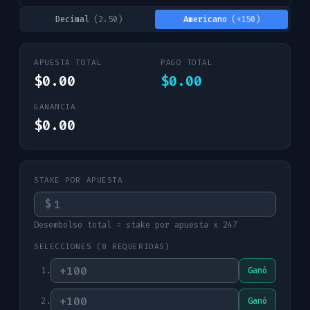
Decimal
(2.50)
Americano
(+150)
APUESTA TOTAL
PAGO TOTAL
$
0.00
$
0.00
GANANCIA
$
0.00
STAKE POR APUESTA
$
Desembolso total = stake por apuesta x 247
SELECCIONES (8 REQUERIDAS)
1
.
Ganó
2
.
Ganó