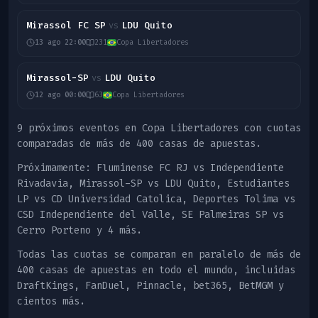
Mirassol FC SP
LDU Quito
vs
13 ago 22:00
231
Copa Libertadores
Mirassol-SP
LDU Quito
vs
12 ago 00:00
63
Copa Libertadores
9 próximos eventos en Copa Libertadores con cuotas
comparadas de más de 400 casas de apuestas.
Próximamente
:
Fluminense FC RJ vs Independiente
Rivadavia, Mirassol-SP vs LDU Quito, Estudiantes
LP vs CD Universidad Catolica, Deportes Tolima vs
CSD Independiente del Valle, SE Palmeiras SP vs
Cerro Porteno
y 4 más
.
Todas las cuotas se comparan en paralelo de más de
400 casas de apuestas en todo el mundo, incluidas
DraftKings, FanDuel, Pinnacle, bet365, BetMGM y
cientos más.