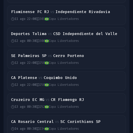
Fluminense FC RJ
Independiente Rivadavia
vs
11 ago 22:00
301
Copa Libertadores
Deportes Tolima
CSD Independiente del Valle
vs
12 ago 00:30
300
Copa Libertadores
SE Palmeiras SP
Cerro Porteno
vs
12 ago 22:00
258
Copa Libertadores
CA Platense
Coquimbo Unido
vs
12 ago 22:00
258
Copa Libertadores
Cruzeiro EC MG
CR Flamengo RJ
vs
13 ago 00:30
252
Copa Libertadores
CA Rosario Central
SC Corinthians SP
vs
14 ago 00:30
234
Copa Libertadores