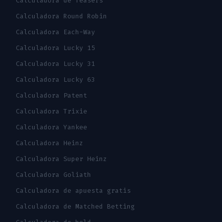
Calculadora de Teasers
Calculadora Round Robin
Calculadora Each-Way
Calculadora Lucky 15
Calculadora Lucky 31
Calculadora Lucky 63
Calculadora Patent
Calculadora Trixie
Calculadora Yankee
Calculadora Heinz
Calculadora Super Heinz
Calculadora Goliath
Calculadora de apuesta gratis
Calculadora de Matched Betting