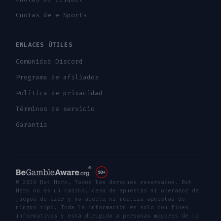
Cuotas de e-Sports
ENLACES ÚTILES
Comunidad Discord
Programa de afiliados
Política de privacidad
Términos de servicio
Garantía
© 2026 Bet Hero. Todos los derechos reservados. Bet
Hero no es un casino, casa de apuestas ni operador de
juegos de azar y no acepta ni realiza apuestas de
ningún tipo. Toda la información es solo con fines
informativos y está dirigida a personas mayores de la