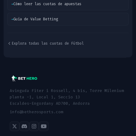
→
Cómo leer las cuotas de apuestas
→
Guía de Value Betting
Explora todas las cuotas de Fútbol
Avinguda Fiter i Rossell, 4 bis, Torre Milenium
planta -1, Local 1, Seccio 13
Escaldes-Engordany AD700, Andorra
info@betherosports.com