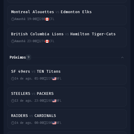
Montreal Alouettes
Edmonton Elks
vs
Amanhã 19:00
280
CFL
British Columbia Lions
Hamilton Tiger-Cats
vs
Amanhã 23:00
274
CFL
Próximos
9
SF 49ers
TEN Titans
vs
14 de ago. 01:00
239
NFL
STEELERS
PACKERS
vs
13 de ago. 23:00
203
NFL
RAIDERS
CARDINALS
vs
14 de ago. 00:00
200
NFL