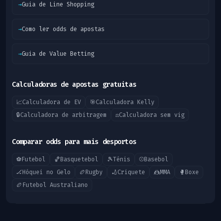
→
Guia de Line Shopping
→
Como ler odds de apostas
→
Guia de Value Betting
Calculadoras de apostas gratuitas
📈
Calculadora de EV
🎯
Calculadora Kelly
🔒
Calculadora de arbitragem
⚖️
Calculadora sem vig
Comparar odds para mais desportos
⚽
Futebol
🏀
Basquetebol
🎾
Ténis
⚾
Basebol
🏒
Hóquei no Gelo
🏉
Rugby
🏏
Criquete
🤼
MMA
🥊
Boxe
🏉
Futebol Australiano