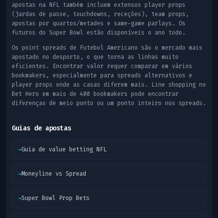
apostas na NFL também incluem extensos player props
(jardas de passe, touchdowns, receções), team props,
apostas por quartos/metades e same-game parlays. Os
futuros do Super Bowl estão disponíveis o ano todo.
Os point spreads de Futebol Americano são o mercado mais
apostado no desporto, o que torna as linhas muito
eficientes. Encontrar valor requer comparar em vários
bookmakers, especialmente para spreads alternativos e
player props onde as casas diferem mais. Line shopping no
Bet Hero em mais de 400 bookmakers pode encontrar
diferenças de meio ponto ou um ponto inteiro nos spreads.
Guias de apostas
→
Guia de value betting NFL
→
Moneyline vs Spread
→
Super Bowl Prop Bets