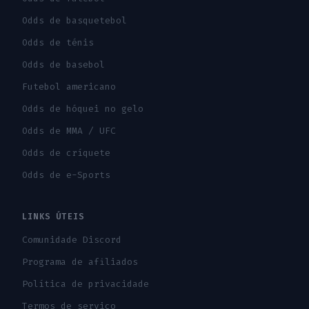
Odds de basquetebol
Odds de ténis
Odds de basebol
Futebol americano
Odds de hóquei no gelo
Odds de MMA / UFC
Odds de críquete
Odds de e-Sports
LINKS ÚTEIS
Comunidade Discord
Programa de afiliados
Política de privacidade
Termos de serviço