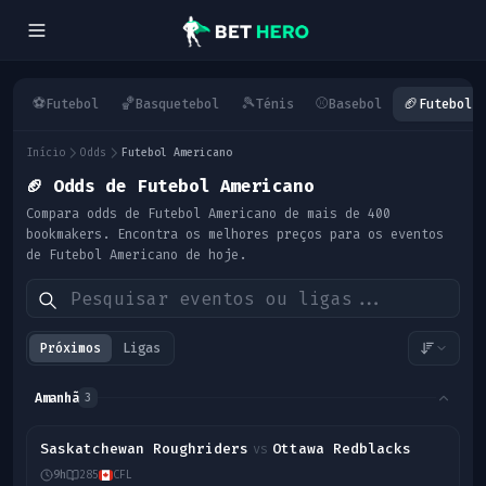
⚽
🏀
🎾
⚾
🏈
Futebol
Basquetebol
Ténis
Basebol
Futebol 
Início
Odds
Futebol Americano
🏈
Odds de Futebol Americano
Compara odds de Futebol Americano de mais de 400
bookmakers. Encontra os melhores preços para os eventos
de Futebol Americano de hoje.
Próximos
Ligas
Amanhã
3
Saskatchewan Roughriders
Ottawa Redblacks
vs
9h
285
CFL