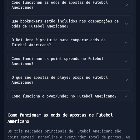
Como funcionam as odds de apostas de Futebol
Americano?
Que bookmakers estão incluídos nas comparações de
odds de Futebol Americano?
O Bet Hero é gratuito para comparar odds de
Futebol Americano?
Como funcionam os point spreads no Futebol
Americano?
O que são apostas de player props no Futebol
Americano?
Como funciona o over/under no Futebol Americano?
Como funcionam as odds de apostas de Futebol
Americano
Os três mercados principais de Futebol Americano são
point spread, moneyline e over/under total de pontos. As