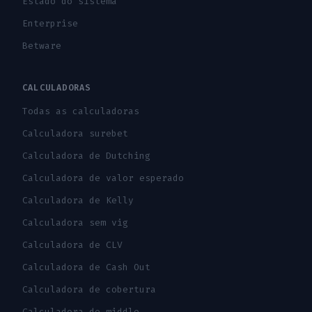
Estado do sistema
Enterprise
Betware
CALCULADORAS
Todas as calculadoras
Calculadora surebet
Calculadora de Dutching
Calculadora de valor esperado
Calculadora de Kelly
Calculadora sem vig
Calculadora de CLV
Calculadora de Cash Out
Calculadora de cobertura
Calculadora de middle