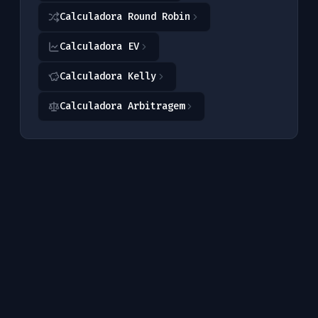
Calculadora Round Robin
Calculadora EV
Calculadora Kelly
Calculadora Arbitragem