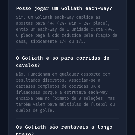
Posso jogar um Goliath each-way?
Sim. Um Goliath each-way duplica as
apostas para 494 (247 win + 247 place),
então um each-way de 1 unidade custa 494.
O place paga à odd reduzida pela fração da
casa, tipicamente 1/4 ou 1/5.
O Goliath é só para corridas de
cavalos?
Não. Funcionam em qualquer desporto com
resultados discretos. Associam-se a
cartazes completos de corridas UK e
irlandesas porque a estrutura each-way
encaixa bem no formato de 8 seleções, mas
também valem para múltiplas de futebol ou
duelos de golfe.
Os Goliath são rentáveis a longo
prazo?