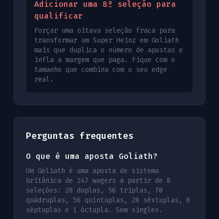
Adicionar uma 8ª seleção para
qualificar
Forçar uma oitava seleção fraca para
transformar um Super Heinz em Goliath
mais que duplica o número de apostas e
infla a margem que paga. Fique com o
tamanho que combina com o seu edge
real.
Perguntas frequentes
O que é uma aposta Goliath?
Um Goliath é uma aposta de sistema
britânica de 247 wagers a partir de 8
seleções: 28 duplas, 56 triplas, 70
quádruplas, 56 quíntuplas, 28 sêxtuplas, 8
séptuplas e 1 óctupla. Sem singles.