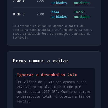
7 de 8
2.00
unidades
unidades
6544
+6297
8 de 8
2.00
unidades
unidades
Os retornos calculam-se apenas a partir da
estrutura combinatória e excluem bônus da casa,
raros em Goliath fora de promoções pontuais de
festival.
Erros comuns a evitar
Ignorar o desembolso 247x
Um Goliath de 1 GBP por aposta custa
247 GBP no total. Um de 5 GBP por
aposta custa 1235 GBP. Confirme sempre
o desembolso total no boletim antes de
enviar.