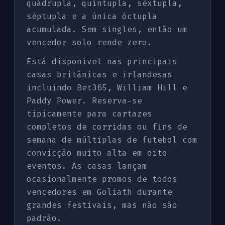
quádrupla, quíntupla, sêxtupla,
séptupla e a única óctupla
acumulada. Sem singles, então um
vencedor solo rende zero.
Está disponível nas principais
casas britânicas e irlandesas
incluindo Bet365, William Hill e
Paddy Power. Reserva-se
tipicamente para cartazes
completos de corridas ou fins de
semana de múltiplas de futebol com
convicção muito alta em oito
eventos. As casas lançam
ocasionalmente promos de todos
vencedores em Goliath durante
grandes festivais, mas não são
padrão.