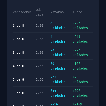
Odd
Vencedores
Retorno
Lucro
cada
0
-247
1 de 8
2.00
unidades
unidades
4
-243
2 de 8
2.00
unidades
unidades
20
-227
3 de 8
2.00
unidades
unidades
80
-167
4 de 8
2.00
unidades
unidades
272
+25
5 de 8
2.00
unidades
unidades
844
+597
6 de 8
2.00
unidades
unidades
2416
+2169