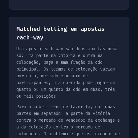
Matched betting em apostas
each-way
Uma aposta each-way são duas apostas numa
só: uma parte na vitória e outra na
colocação, paga a uma fração da odd
principal. Os termos de colocação variam
por casa, mercado e número de
participantes; uma corrida pode pagar um
quarto ou um quinto da odd em duas, três
ou mais posições.
Para a cobrir tens de fazer lay das duas
partes em separado: a parte da vitória
contra o mercado de vencedor da exchange e
a da colocação contra o mercado de
colocados. O problema é que os mercados de