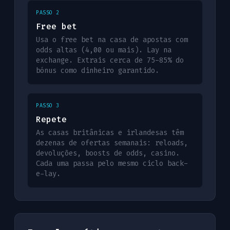
PASSO 2
Free bet
Usa o free bet na casa de apostas com
odds altas (4,00 ou mais). Lay na
exchange. Extrais cerca de 75-85% do
bónus como dinheiro garantido.
PASSO 3
Repete
As casas britânicas e irlandesas têm
dezenas de ofertas semanais: reloads,
devoluções, boosts de odds, casino.
Cada uma passa pelo mesmo ciclo back-
e-lay.