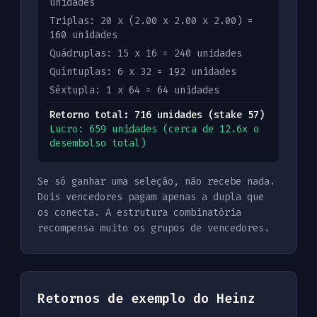
unidades
Triplas: 20 x (2.00 x 2.00 x 2.00) =
160 unidades
Quádruplas: 15 x 16 = 240 unidades
Quíntuplas: 6 x 32 = 192 unidades
Sêxtupla: 1 x 64 = 64 unidades
Retorno total: 716 unidades (stake 57)
Lucro: 659 unidades (cerca de 12.6x o
desembolso total)
Se só ganhar uma seleção, não recebe nada.
Dois vencedores pagam apenas a dupla que
os conecta. A estrutura combinatória
recompensa muito os grupos de vencedores.
Retornos de exemplo do Heinz