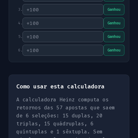
3
.
Ganhou
4
.
Ganhou
5
.
Ganhou
6
.
Ganhou
Como usar esta calculadora
A calculadora Heinz computa os
retornos das 57 apostas que saem
de 6 seleções: 15 duplas, 20
triplas, 15 quádruplas, 6
quíntuplas e 1 sêxtupla. Sem