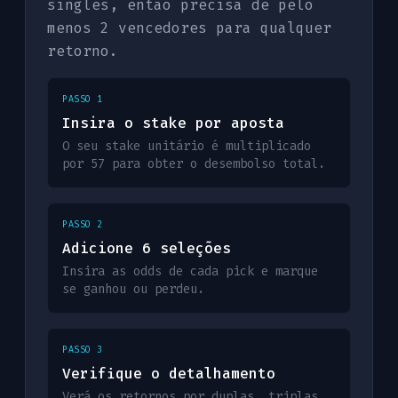
singles, então precisa de pelo
menos 2 vencedores para qualquer
retorno.
PASSO 1
Insira o stake por aposta
O seu stake unitário é multiplicado
por 57 para obter o desembolso total.
PASSO 2
Adicione 6 seleções
Insira as odds de cada pick e marque
se ganhou ou perdeu.
PASSO 3
Verifique o detalhamento
Verá os retornos por duplas, triplas,