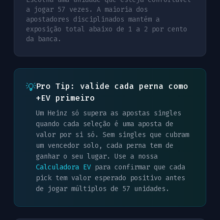
a jogar 57 vezes. A maioria dos
apostadores disciplinados mantém a
exposição total abaixo de 1 a 2 por cento
da banca.
💡
Pro Tip: valide cada perna como
+EV primeiro
Um Heinz só supera as apostas singles
quando cada seleção é uma aposta de
valor por si só. Sem singles que cubram
um vencedor solo, cada perna tem de
ganhar o seu lugar. Use a nossa
Calculadora EV
para confirmar que cada
pick tem valor esperado positivo antes
de jogar múltiplos de 57 unidades.