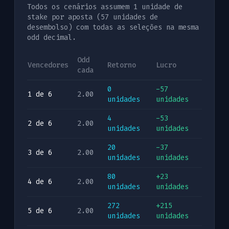
Todos os cenários assumem 1 unidade de
stake por aposta (57 unidades de
desembolso) com todas as seleções na mesma
odd decimal.
Odd
Vencedores
Retorno
Lucro
cada
0
-57
1 de 6
2.00
unidades
unidades
4
-53
2 de 6
2.00
unidades
unidades
20
-37
3 de 6
2.00
unidades
unidades
80
+23
4 de 6
2.00
unidades
unidades
272
+215
5 de 6
2.00
unidades
unidades