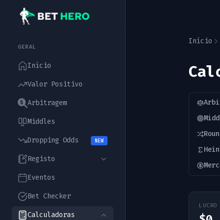
Início
GERAL
Início
Cal
Valor Positivo
Arbi
Arbitragem
Midd
Middles
Roun
Dropping Odds
NEW
Hein
Registo
Merc
Eventos
Apostas
Transações
Bet Checker
LUCRO
Calculadoras
$
0.