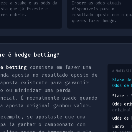
sere a stake e as odds da
Insere as odds atuais
osta que já fizeste e
disponíveis para o
eres cobrir.
resultado oposto com o qu
queres fazer hedge.
ue é hedge betting?
ge betting
consiste em fazer uma
A MATEMÁTI
unda aposta no resultado oposto de
Stake de
 aposta existente para garantir
Odds de 
ro ou minimizar uma perda
Stake
=
encial. É normalmente usado quando
Odds ori
ua aposta original ganhou valor.
original
 exemplo, se apostaste que uma
Odds de 
ipa ia ganhar o campeonato com
Lucro
=