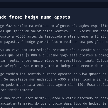
ndo fazer hedge numa aposta
dge faz sentido matemático em algumas situações específi
ros que ganharam valor significativo. Se fizeste uma apo
eonato a +2500 antes da temporada e eles chegam à final,
ue pagaste. O hedge garante lucro real de uma posição qu
ays ao vivo com uma seleção restante são o cenário de he
ções que paga $2,000 e o último jogo está prestes a come
aram, então o teu único risco é o resultado final. Coloc
ma seleção garante um pagamento independentemente do res
dge também faz sentido durante apostas ao vivo quando as
r. Se apostaste num underdog a +300 e eles ficam a ganha
ivo pode mudar para onde eles agora são -150. Essa oscil
urar imediatamente.
do não deves fazer hedge? Quando o valor esperado de dei
tancialmente maior do que o lucro garantido do hedge. Se