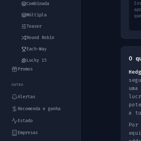
In
Combinada
ap
Múltipla
qu
Teaser
Round Robin
Each-Way
O q
Lucky 15
Promos
Lucky 31
Hed
seg
Lucky 63
OUTRO
uma
Patent
luc
Alertas
pot
Trixie
Recomenda e ganha
a t
Yankee
Estado
Por
Heinz
Empresas
equ
Super Heinz