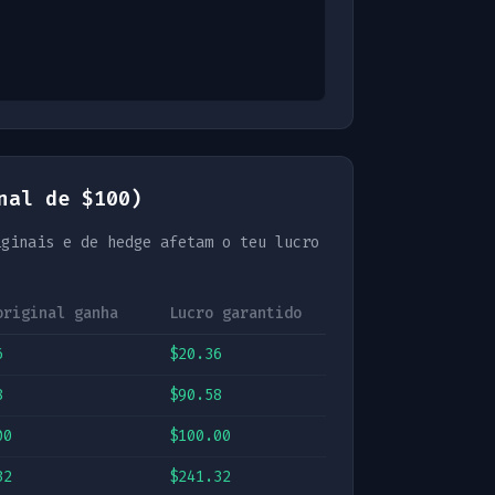
nal de $100)
iginais e de hedge afetam o teu lucro
original ganha
Lucro garantido
6
$20.36
8
$90.58
00
$100.00
32
$241.32