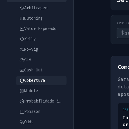
Arbitragem
Dutching
APOST
Valor Esperado
$
Kelly
No-Vig
CLV
Com
Cash Out
Gar
Cobertura
det
Middle
apo
Probabilidade implícita
PAS
Poisson
In
Odds
or