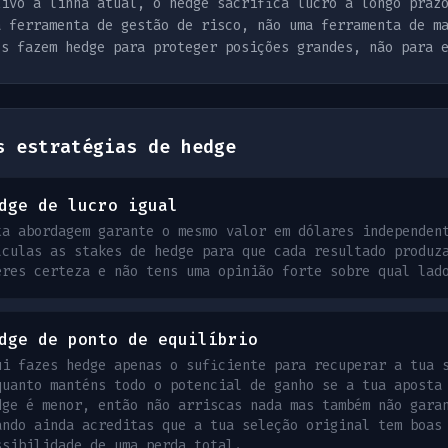
tivo à linha atual, o hedge sacrifica lucro a longo praz
a ferramenta de gestão de risco, não uma ferramenta de m
os fazem hedge para proteger posições grandes, não para 
s estratégias de hedge
dge de lucro igual
ta abordagem garante o mesmo valor em dólares independen
lculas as stakes de hedge para que cada resultado produz
eres certeza e não tens uma opinião forte sobre qual lad
dge de ponto de equilíbrio
ui fazes hedge apenas o suficiente para recuperar a tua 
quanto manténs todo o potencial de ganho se a tua aposta
dge é menor, então não arriscas nada mas também não gara
ando ainda acreditas que a tua seleção original tem boas
ssibilidade de uma perda total.