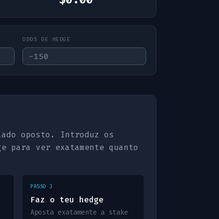
ODDS DE HEDGE
lado oposto. Introduz os
ge para ver exatamente quanto
PASSO 3
Faz o teu hedge
Aposta exatamente a stake