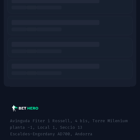
Avinguda Fiter i Rossell, 4 bis, Torre Milenium
planta -1, Local 1, Seccio 13
Escaldes-Engordany AD700, Andorra