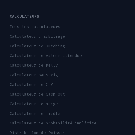
CALCULATEURS
Tous les calculateurs
Calculateur d'arbitrage
Calculateur de Dutching
Calculateur de valeur attendue
Calculateur de Kelly
Calculateur sans vig
Calculateur de CLV
Calculateur de Cash Out
Calculateur de hedge
Calculateur de middle
Calculateur de probabilité implicite
Distribution de Poisson