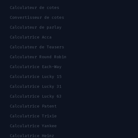
Calculateur de cotes
Convertisseur de cotes
Calculateur de parlay
Calculatrice Acca
Calculateur de Teasers
Calculateur Round Robin
Calculatrice Each-Way
Calculatrice Lucky 15
Calculatrice Lucky 31
Calculatrice Lucky 63
Calculatrice Patent
Calculatrice Trixie
Calculatrice Yankee
Calculatrice Heinz