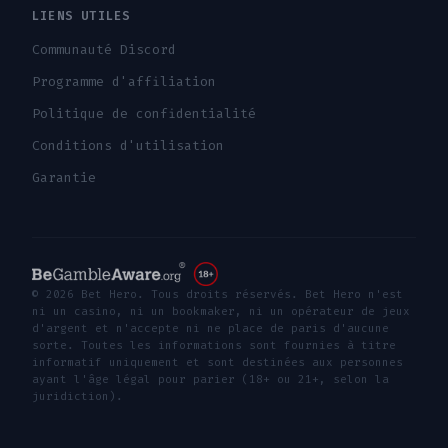
LIENS UTILES
Communauté Discord
Programme d'affiliation
Politique de confidentialité
Conditions d'utilisation
Garantie
© 2026 Bet Hero. Tous droits réservés. Bet Hero n'est
ni un casino, ni un bookmaker, ni un opérateur de jeux
d'argent et n'accepte ni ne place de paris d'aucune
sorte. Toutes les informations sont fournies à titre
informatif uniquement et sont destinées aux personnes
ayant l'âge légal pour parier (18+ ou 21+, selon la
juridiction).