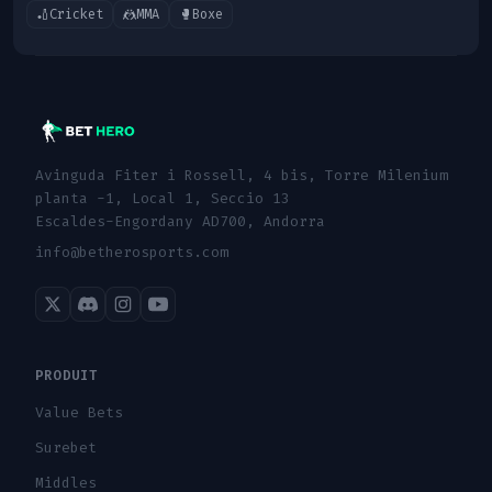
🏏
Cricket
🤼
MMA
🥊
Boxe
Avinguda Fiter i Rossell, 4 bis, Torre Milenium
planta -1, Local 1, Seccio 13
Escaldes-Engordany AD700, Andorra
info@betherosports.com
PRODUIT
Value Bets
Surebet
Middles