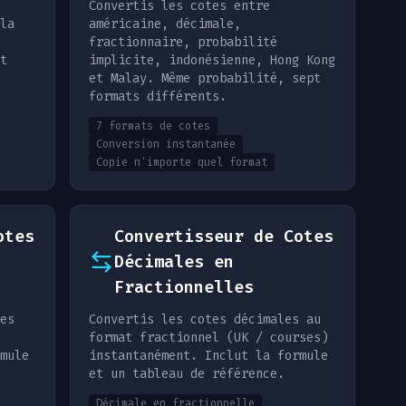
Convertis les cotes entre
la
américaine, décimale,
fractionnaire, probabilité
t
implicite, indonésienne, Hong Kong
et Malay. Même probabilité, sept
formats différents.
7 formats de cotes
Conversion instantanée
Copie n'importe quel format
otes
Convertisseur de Cotes
Décimales en
Fractionnelles
es
Convertis les cotes décimales au
format fractionnel (UK / courses)
mule
instantanément. Inclut la formule
et un tableau de référence.
Décimale en fractionnelle