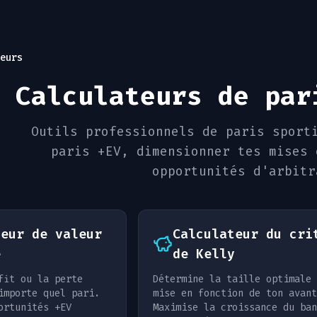
eurs
Calculateurs de par
Outils professionnels de paris sport
paris +EV, dimensionner tes mises 
opportunités d'arbitr
teur de valeur
Calculateur du cri
e
de Kelly
fit ou la perte
Détermine la taille optimale 
importe quel pari.
mise en fonction de ton avant
ortunités +EV
Maximise la croissance du ban