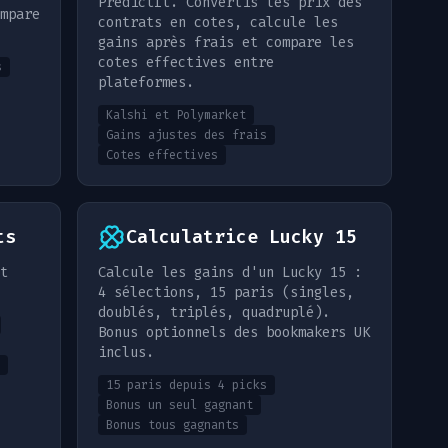
PredictIt. Convertis les prix des
mpare
contrats en cotes, calcule les
gains après frais et compare les
cotes effectives entre
s
plateformes.
Kalshi et Polymarket
Gains ajustes des frais
Cotes effectives
ts
Calculatrice Lucky 15
t
Calcule les gains d'un Lucky 15 :
4 sélections, 15 paris (singles,
doublés, triplés, quadruplé).
Bonus optionnels des bookmakers UK
inclus.
15 paris depuis 4 picks
Bonus un seul gagnant
Bonus tous gagnants