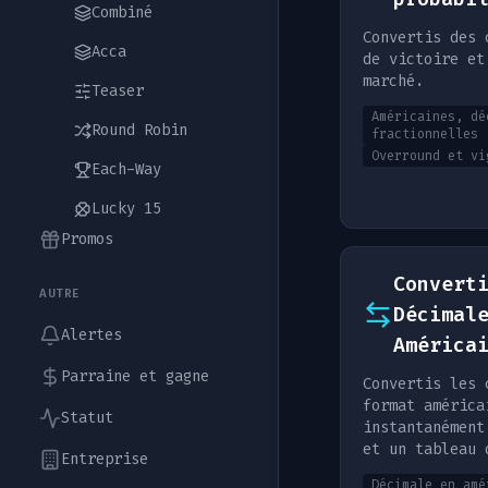
Combiné
Convertis des 
Acca
de victoire et
marché.
Teaser
Américaines, dé
Round Robin
fractionnelles
Overround et vi
Each-Way
Lucky 15
Promos
Lucky 31
Convert
Lucky 63
AUTRE
Décimal
Patent
Alertes
América
Trixie
Parraine et gagne
Convertis les 
Yankee
format américa
Statut
instantanément
Heinz
et un tableau 
Entreprise
Super Heinz
Décimale en amé