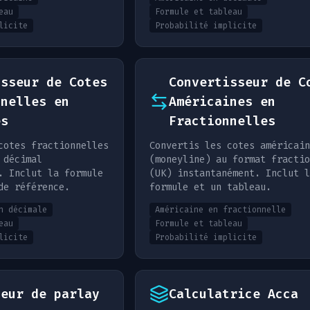
eau
Formule et tableau
licite
Probabilité implicite
isseur de Cotes
Convertisseur de C
nnelles en
Américaines en
es
Fractionnelles
cotes fractionnelles
Convertis les cotes américain
 décimal
(moneyline) au format fractio
. Inclut la formule
(UK) instantanément. Inclut l
de référence.
formule et un tableau.
n décimale
Américaine en fractionnelle
eau
Formule et tableau
licite
Probabilité implicite
teur de parlay
Calculatrice Acca