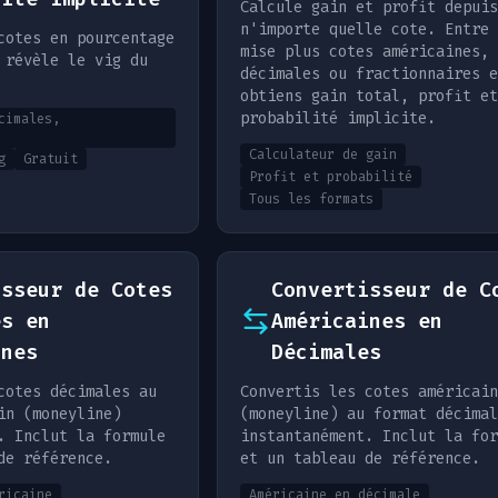
Calcule gain et profit depuis
n'importe quelle cote. Entre 
cotes en pourcentage
mise plus cotes américaines,
 révèle le vig du
décimales ou fractionnaires e
obtiens gain total, profit et
probabilité implicite.
cimales,
Calculateur de gain
g
Gratuit
Profit et probabilité
Tous les formats
isseur de Cotes
Convertisseur de C
es en
Américaines en
ines
Décimales
cotes décimales au
Convertis les cotes américain
in (moneyline)
(moneyline) au format décimal
. Inclut la formule
instantanément. Inclut la for
de référence.
et un tableau de référence.
ricaine
Américaine en décimale