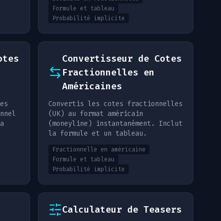
Formule et tableau
Probabilité implicite
otes
Convertisseur de Cotes
Fractionnelles en
Américaines
es
Convertis les cotes fractionnelles
nnel
(UK) au format américain
a
(moneyline) instantanément. Inclut
la formule et un tableau.
Fractionnelle en américaine
Formule et tableau
Probabilité implicite
Calculateur de Teasers