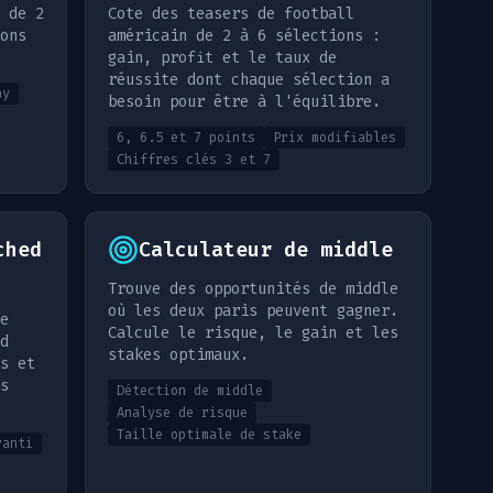
 de 2
Cote des teasers de football
ons
américain de 2 à 6 sélections :
gain, profit et le taux de
réussite dont chaque sélection a
ay
besoin pour être à l'équilibre.
6, 6.5 et 7 points
Prix modifiables
Chiffres clés 3 et 7
ched
Calculateur de middle
Trouve des opportunités de middle
où les deux paris peuvent gagner.
e
Calcule le risque, le gain et les
d
stakes optimaux.
s et
s
Détection de middle
Analyse de risque
Taille optimale de stake
ranti