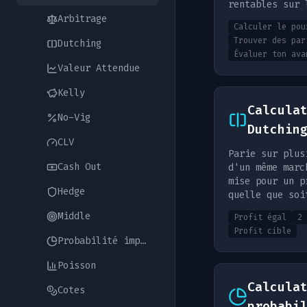
rentables sur 
Arbitrage
Calculer le pou
Trouver des par
Dutching
Évaluer ton ava
Valeur Attendue
Kelly
Calcula
No-Vig
Dutchin
CLV
Parie sur plus
Cash Out
d'un même marc
mise pour un p
Hedge
quelle que soi
Middle
Profit égal
2 
Profit cible
Probabilité implicite
Poisson
Calcula
Cotes
probabi