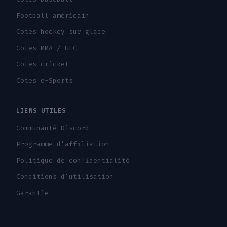
Football américain
Cotes hockey sur glace
Cotes MMA / UFC
Cotes cricket
Cotes e-Sports
LIENS UTILES
Communauté Discord
Programme d'affiliation
Politique de confidentialité
Conditions d'utilisation
Garantie