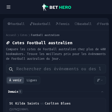
⚽
🏀
🎾
⚾
🏈
Football
Basketball
Tennis
Baseball
Footba
Accueil
Cotes
Football australien
🏉
Cotes Football australien
Compare les cotes de Football australien chez plus de 400
bookmakers. Trouve les meilleurs prix pour les événements
de Football australien du jour.
À venir
Ligues
Demain
5
St Kilda Saints
Carlton Blues
vs
17h
280
AFL