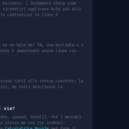
i business. I bookmaker sharp come
r ricreativi applicano hold più alti
sto confrontare le linee è
a ha un hold del 5%, una multipla a 3
uesto è importante usare linee con
iscono tutti allo stesso concetto: la
ersi, ma tutti descrivono la
3 vie?
ente, spread, totali). Per i mercati
la stessa ma con tre termini:
ra
Calcolatrice No-Vig
per fare il