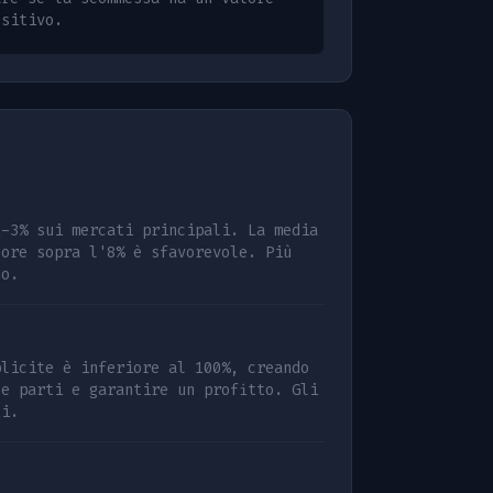
ositivo.
2-3% sui mercati principali. La media
lore sopra l'8% è sfavorevole. Più
uo.
plicite è inferiore al 100%, creando
le parti e garantire un profitto. Gli
ti.