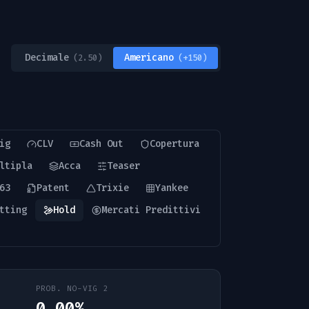
Decimale
Americano
(2.50)
(+150)
ig
CLV
Cash Out
Copertura
ltipla
Acca
Teaser
63
Patent
Trixie
Yankee
tting
Hold
Mercati Predittivi
PROB. NO-VIG 2
0.00
%