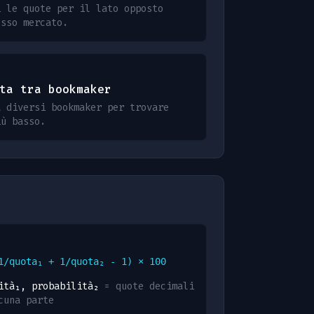
i le quote per il lato opposto
esso mercato.
4
ta tra bookmaker
a diversi bookmaker per trovare
iù basso.
1/quota₁ + 1/quota₂ - 1) × 100
ità₁, probabilità₂
= quote decimali
cuna parte