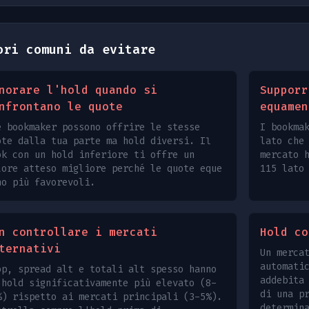
ori comuni da evitare
norare l'hold quando si
Supporr
nfrontano le quote
equamen
e bookmaker possono offrire le stesse
I bookma
ote dalla tua parte ma hold diversi. Il
lato che
ok con un hold inferiore ti offre un
mercato 
lore atteso migliore perché le quote eque
115
lato
no più favorevoli.
n controllare i mercati
Hold co
ternativi
Un merca
automati
op, spread alt e totali alt spesso hanno
addebita
 hold significativamente più elevato (8-
di una p
%) rispetto ai mercati principali (3-5%).
determin