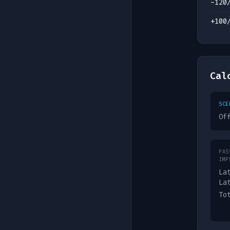
-120
+100
Cal
SCE
Of
PAS
IMP
La
La
To