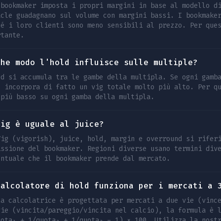
 bookmaker imposta i propri margini in base al modello d
acle guadagnano sul volume con margini bassi. I bookmake
hé i loro clienti sono meno sensibili al prezzo. Per que
rtante.
che modo l'hold influisce sulle multiple?
ld si accumula tra le gambe della multipla. Se ogni gamb
e incorpora di fatto un vig totale molto più alto. Per q
 più basso su ogni gamba della multipla.
vig è uguale al juice?
Vig (vigorish), juice, hold, margin e overround si rifer
issione del bookmaker. Regioni diverse usano termini div
entuale che il bookmaker prende dal mercato.
calcolatore di hold funziona per i mercati a 
ta calcolatrice è progettata per mercati a due vie (vinc
vie (vincita/pareggio/vincita nel calcio), la formula è 
uota₁ + 1/quota₂ + 1/quota₃ - 1) × 100. Utilizza la nost