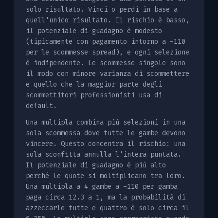
solo risultato. Vinci o perdi in base a
quell'unico risultato. Il rischio è basso,
il potenziale di guadagno è modesto
(tipicamente con pagamento intorno a -110
per le scommesse spread), e ogni selezione
è indipendente. Le scommesse singole sono
il modo con minore varianza di scommettere
e quello che la maggior parte degli
scommettitori professionisti usa di
default.
Una multipla combina più selezioni in una
sola scommessa dove tutte le gambe devono
vincere. Questo concentra il rischio: una
sola sconfitta annulla l'intera puntata.
Il potenziale di guadagno è più alto
perché le quote si moltiplicano tra loro.
Una multipla a 4 gambe a -110 per gamba
paga circa 12.3 a 1, ma la probabilità di
azzeccarle tutte e quattro è solo circa il