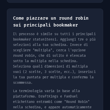
Come piazzare un round robin
sui principali bookmaker
Il processo è simile su tutti i principali
bookmaker statunitensi. Aggiungi tre o più
selezioni alla tua schedina. Invece di
scegliere "multipla", cerca l'opzione
round robin, che di solito è elencata
sotto la multipla nella schedina.
Seleziona quali dimensioni di multipla
vuoi (2 scelte, 3 scelte, ecc.), inserisci
la tua puntata per multipla e conferma la
scommessa.
La terminologia varia in base alla
piattaforma. DraftKings e FanDuel
etichettano entrambi come "Round Robin"
nella schedina, e appare automaticamente