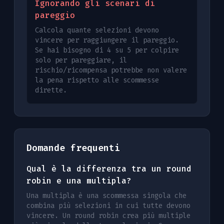
Ignorando gli scenari di
pareggio
Calcola quante selezioni devono
vincere per raggiungere il pareggio.
Se hai bisogno di 4 su 5 per colpire
solo per pareggiare, il
rischio/ricompensa potrebbe non valere
la pena rispetto alle scommesse
dirette.
Domande frequenti
Qual è la differenza tra un round
robin e una multipla?
Una multipla è una scommessa singola che
combina più selezioni in cui tutte devono
vincere. Un round robin crea più multiple