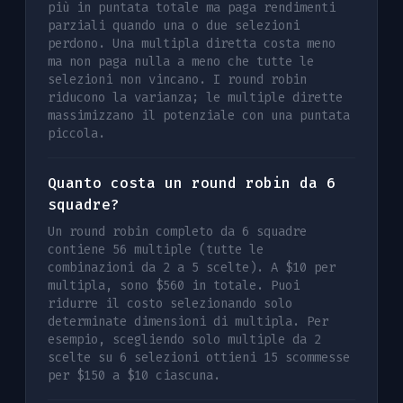
più in puntata totale ma paga rendimenti
parziali quando una o due selezioni
perdono. Una multipla diretta costa meno
ma non paga nulla a meno che tutte le
selezioni non vincano. I round robin
riducono la varianza; le multiple dirette
massimizzano il potenziale con una puntata
piccola.
Quanto costa un round robin da 6
squadre?
Un round robin completo da 6 squadre
contiene 56 multiple (tutte le
combinazioni da 2 a 5 scelte). A $10 per
multipla, sono $560 in totale. Puoi
ridurre il costo selezionando solo
determinate dimensioni di multipla. Per
esempio, scegliendo solo multiple da 2
scelte su 6 selezioni ottieni 15 scommesse
per $150 a $10 ciascuna.