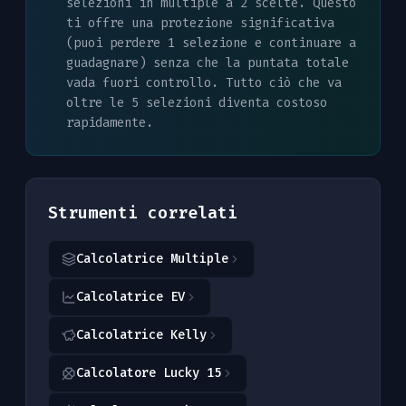
selezioni in multiple a 2 scelte. Questo
ti offre una protezione significativa
(puoi perdere 1 selezione e continuare a
guadagnare) senza che la puntata totale
vada fuori controllo. Tutto ciò che va
oltre le 5 selezioni diventa costoso
rapidamente.
Strumenti correlati
Calcolatrice Multiple
Calcolatrice EV
Calcolatrice Kelly
Calcolatore Lucky 15