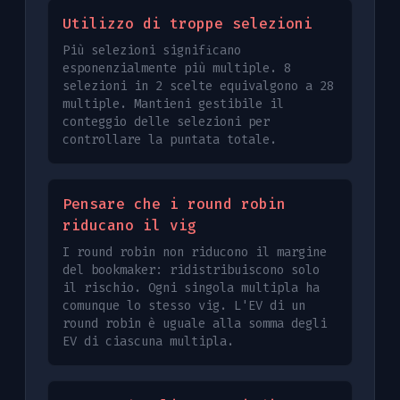
Utilizzo di troppe selezioni
Più selezioni significano
esponenzialmente più multiple. 8
selezioni in 2 scelte equivalgono a 28
multiple. Mantieni gestibile il
conteggio delle selezioni per
controllare la puntata totale.
Pensare che i round robin
riducano il vig
I round robin non riducono il margine
del bookmaker: ridistribuiscono solo
il rischio. Ogni singola multipla ha
comunque lo stesso vig. L'EV di un
round robin è uguale alla somma degli
EV di ciascuna multipla.