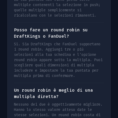
multiple contenenti la selezione in push;
quelle multiple semplicemente si
ricalcolano con le selezioni rimanenti.
Posso fare un round robin su
DraftKings o FanDuel?
Sì. Sia DraftKings che FanDuel supportano
i round robin. Aggiungi tre o più
selezioni alla tua schedina e l'opzione
round robin appare sotto la multipla. Puoi
scegliere quali dimensioni di multipla
includere e impostare la tua puntata per
multipla prima di confermare.
Un round robin è meglio di una
multipla diretta?
Nessuno dei due è oggettivamente migliore.
Hanno lo stesso valore atteso date le
stesse selezioni. Un round robin costa di